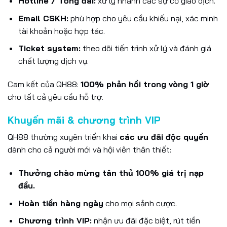
Hotline / Tổng đài:
xử lý nhanh các sự cố giao dịch.
Email CSKH:
phù hợp cho yêu cầu khiếu nại, xác minh
tài khoản hoặc hợp tác.
Ticket system:
theo dõi tiến trình xử lý và đánh giá
chất lượng dịch vụ.
Cam kết của QH88:
100% phản hồi trong vòng 1 giờ
cho tất cả yêu cầu hỗ trợ.
Khuyến mãi & chương trình VIP
QH88 thường xuyên triển khai
các ưu đãi độc quyền
dành cho cả người mới và hội viên thân thiết:
Thưởng chào mừng tân thủ 100% giá trị nạp
đầu.
Hoàn tiền hàng ngày
cho mọi sảnh cược.
Chương trình VIP:
nhận ưu đãi đặc biệt, rút tiền