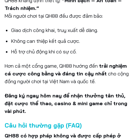
QH88 khẳng định triết lý:
“Minh bạch – An toàn –
Trách nhiệm.”
Mỗi người chơi tại QH88 đều được đảm bảo:
Giao dịch công khai, truy xuất dễ dàng.
Không can thiệp kết quả cược.
Hỗ trợ chủ động khi có sự cố.
Hơn cả một cổng game, QH88 hướng đến
trải nghiệm
cá cược công bằng và đáng tin cậy nhất
cho cộng
đồng người chơi tại Việt Nam và quốc tế.
Đăng ký ngay hôm nay để nhận thưởng tân thủ,
đặt cược thể thao, casino & mini game chỉ trong
vài phút.
Câu hỏi thường gặp (FAQ)
QH88 có hợp pháp không và được cấp phép ở