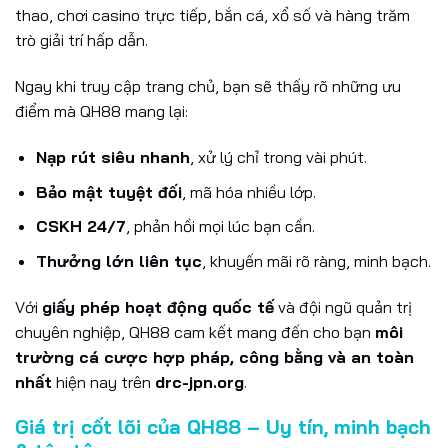
thao, chơi casino trực tiếp, bắn cá, xổ số và hàng trăm
trò giải trí hấp dẫn.
Ngay khi truy cập trang chủ, bạn sẽ thấy rõ những ưu
điểm mà QH88 mang lại:
Nạp rút siêu nhanh
, xử lý chỉ trong vài phút.
Bảo mật tuyệt đối
, mã hóa nhiều lớp.
CSKH 24/7
, phản hồi mọi lúc bạn cần.
Thưởng lớn liên tục
, khuyến mãi rõ ràng, minh bạch.
Với
giấy phép hoạt động quốc tế
và đội ngũ quản trị
chuyên nghiệp, QH88 cam kết mang đến cho bạn
môi
trường cá cược hợp pháp, công bằng và an toàn
nhất
hiện nay trên
drc-jpn.org
.
Giá trị cốt lõi của QH88 – Uy tín, minh bạch