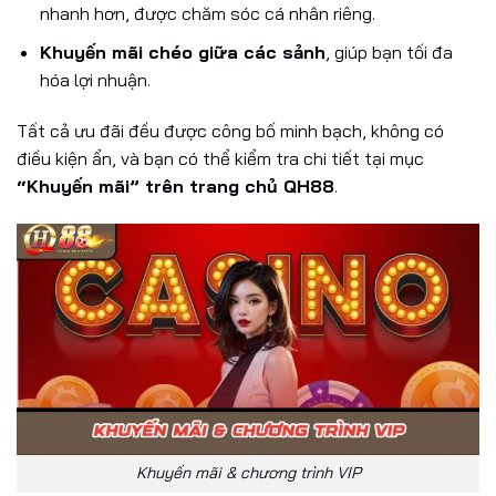
nhanh hơn, được chăm sóc cá nhân riêng.
Khuyến mãi chéo giữa các sảnh
, giúp bạn tối đa
hóa lợi nhuận.
Tất cả ưu đãi đều được công bố minh bạch, không có
điều kiện ẩn, và bạn có thể kiểm tra chi tiết tại mục
“Khuyến mãi” trên trang chủ QH88
.
Khuyến mãi & chương trình VIP