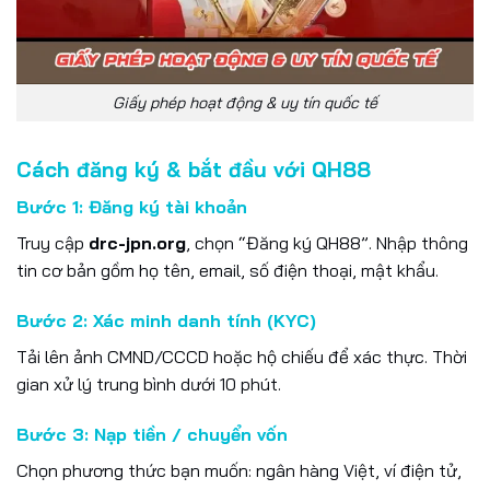
Giấy phép hoạt động & uy tín quốc tế
Cách đăng ký & bắt đầu với QH88
Bước 1: Đăng ký tài khoản
Truy cập
drc-jpn.org
, chọn “Đăng ký QH88”. Nhập thông
tin cơ bản gồm họ tên, email, số điện thoại, mật khẩu.
Bước 2: Xác minh danh tính (KYC)
Tải lên ảnh CMND/CCCD hoặc hộ chiếu để xác thực. Thời
gian xử lý trung bình dưới 10 phút.
Bước 3: Nạp tiền / chuyển vốn
Chọn phương thức bạn muốn: ngân hàng Việt, ví điện tử,