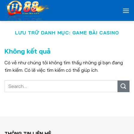
Chuyển
đến
nội
dung
LƯU TRỮ DANH MỤC:
GAME BÀI CASINO
Không kết quả
Có vẻ như chúng tôi không tìm thấy những gì bạn đang
tìm kiếm. Có lẽ việc tìm kiếm có thể giúp ích.
THÔNG TIN LIÊN HỆ